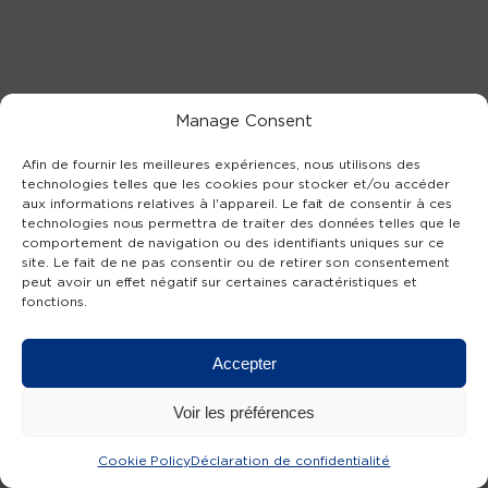
Manage Consent
80 millions récoltés jusqu’à présent, grâce
à vous
Afin de fournir les meilleures expériences, nous utilisons des
technologies telles que les cookies pour stocker et/ou accéder
Qu’il s’agisse d’offrir aux patients un nouvel
aux informations relatives à l'appareil. Le fait de consentir à ces
espace pour le soin intégral de la personne ou
technologies nous permettra de traiter des données telles que le
d’égaliser l’accès aux essais cliniques, entre
comportement de navigation ou des identifiants uniques sur ce
site. Le fait de ne pas consentir ou de retirer son consentement
autres, les projets porteurs soutenus par Unis
peut avoir un effet négatif sur certaines caractéristiques et
contre le cancer améliorent déjà l’expérience et
fonctions.
les résultats des patients.
Accepter
LIRE LA NOUVELLE
Voir les préférences
Cookie Policy
Déclaration de confidentialité