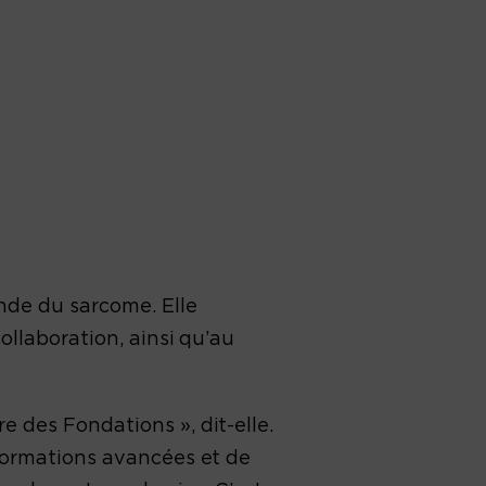
Alex durant ses
traitements contre le
cancer.
onde du sarcome. Elle
ollaboration, ainsi qu’au
 des Fondations », dit-elle.
 formations avancées et de