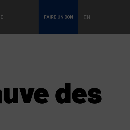
EN
RE
FAIRE UN DON
auve des