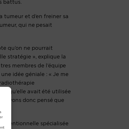
s battus.
 la tumeur et d’en freiner sa
 tumeur, qui ne pesait
te qu’on ne pourrait
le stratégie », explique la
autres membres de l’équipe
 une idée géniale : « Je me
radiothérapie
is qu’elle avait été utilisée
nous avons donc pensé que
s
er
terventionnelle spécialisée
ent