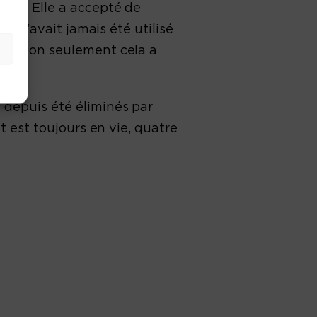
foie. Elle a accepté de
ui n’avait jamais été utilisé
ant, non seulement cela a
il.
 depuis été éliminés par
et est toujours en vie, quatre