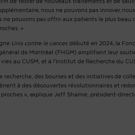
afin de tester de nouveaux traitements et de sauv
upplémentaire, nous ne pouvons pas innover, nous
s ne pouvons pas offrir aux patients le plus beau 
roches. »
agne
Unis contre le cancer,
débuté en 2024, la Fon
 général de Montréal (FHGM) amplifient leur soutie
vies au CUSM, et à l’Institut de Recherche du CUS
 recherche, des bourses et des initiatives de coll
ènent à des découvertes révolutionnaires et redo
s proches », explique Jeff Shamie, président-direc