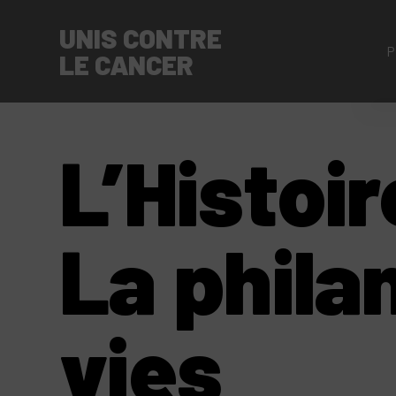
UNIS CONTRE
P
LE CANCER
L’Histoir
La phila
vies