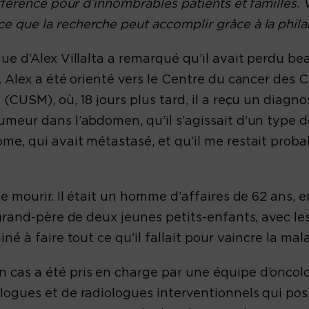
fférence pour d’innombrables patients et familles. Vo
 que la recherche peut accomplir grâce à la phila
gue d’Alex Villalta a remarqué qu’il avait perdu b
é. Alex a été orienté vers le Centre du cancer des
 (CUSM), où, 18 jours plus tard, il a reçu un diagn
umeur dans l’abdomen, qu’il s’agissait d’un type d
me, qui avait métastasé, et qu’il me restait prob
de mourir. Il était un homme d’affaires de 62 ans, 
 grand-père de deux jeunes petits-enfants, avec lesq
iné à faire tout ce qu’il fallait pour vaincre la mal
 cas a été pris en charge par une équipe d’oncol
ologues et de radiologues interventionnels qui p