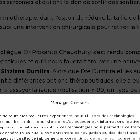
s sarcomes et qui ont le don de sortir des sentier
himiothérapie, dans l’espoir de réduire la taille de
a subi une intervention chirurgicale pour retirer la
collègue, Dr Prosanto Chaudhury, s’est rendu comp
patiques et qu’il nous faudrait trouver une nouvel
Sinziana Dumitra
. Alors que Dre Dumitra et les 
ent à différentes options thérapeutiques, elle a eu
ns essayer la radioembolisation Y-90, un type de 
e cancer du foie avancé », explique-t-elle. « Je sava
Manage Consent
 types de cancer qui s’étaient propagés au foie, 
n de fournir les meilleures expériences, nous utilisons des technologies
. »
les que les cookies pour stocker et/ou accéder aux informations relative
'appareil. Le fait de consentir à ces technologies nous permettra de trait
s données telles que le comportement de navigation ou des identifiants
sa collègue, Dre Tatiana Cabrera, une radiologue in
ques sur ce site. Le fait de ne pas consentir ou de retirer son consentem