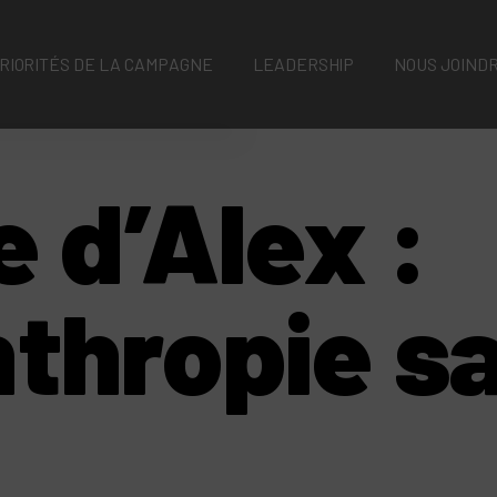
soins
RIORITÉS DE LA CAMPAGNE
LEADERSHIP
NOUS JOIND
Soins
oncologiques de
précision
e d’Alex :
Recherche et
innovation qui
transforment
nthropie s
des vies