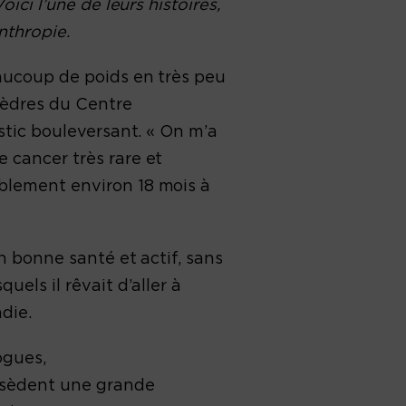
ici l’une de leurs histoires,
nthropie.
eaucoup de poids en très peu
 Cèdres du Centre
ostic bouleversant. « On m’a
e cancer très rare et
ablement environ 18 mois à
en bonne santé et actif, sans
uels il rêvait d’aller à
adie.
ogues,
ossèdent une grande