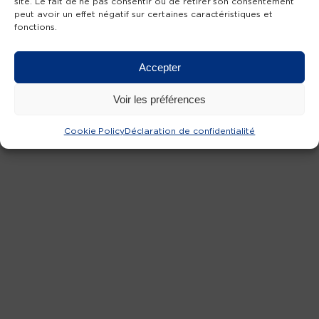
site. Le fait de ne pas consentir ou de retirer son consentement
r
peut avoir un effet négatif sur certaines caractéristiques et
Steve Paulette, patient du D
Ferri, a survécu
fonctions.
à un cancer oesophagien (stade 4).
Accepter
Voir les préférences
Cookie Policy
Déclaration de confidentialité