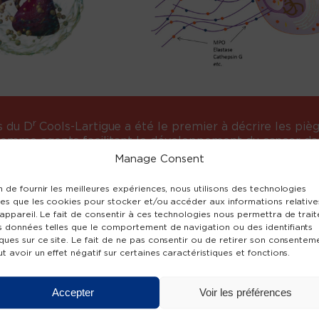
r
s du D
Cools-Lartigue a été le premier à décrire les piè
 comme agents facilitant le développement du cancer da
Manage Consent
n de fournir les meilleures expériences, nous utilisons des technologies
les que les cookies pour stocker et/ou accéder aux informations relative
'appareil. Le fait de consentir à ces technologies nous permettra de trait
s données telles que le comportement de navigation ou des identifiants
ques sur ce site. Le fait de ne pas consentir ou de retirer son consentem
t avoir un effet négatif sur certaines caractéristiques et fonctions.
US DE NOUVEL
Accepter
Voir les préférences