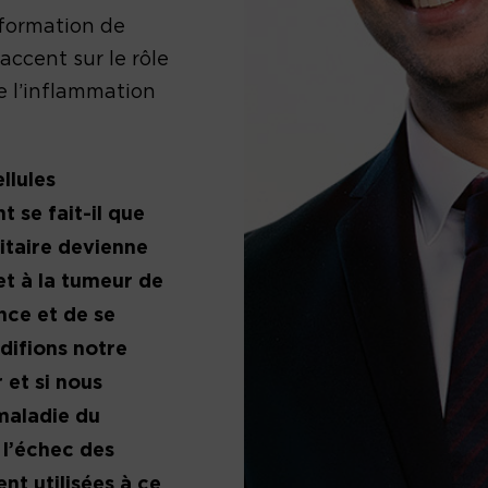
 formation de
accent sur le rôle
e l’inflammation
llules
 se fait-il que
taire devienne
et à la tumeur de
nce et de se
difions notre
 et si nous
maladie du
 l’échec des
nt utilisées à ce