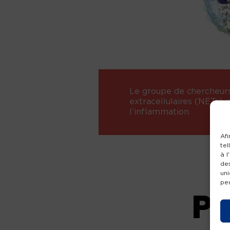
Le groupe de chercheur
extracellulaires (NETs)
l’inflammation.
Afi
tel
à l
de
uni
peu
PL