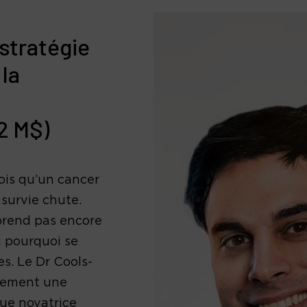
stratégie
 la
2 M$)
ois qu’un cancer
 survie chute.
prend pas encore
 pourquoi se
s. Le Dr Cools-
llement une
ue novatrice