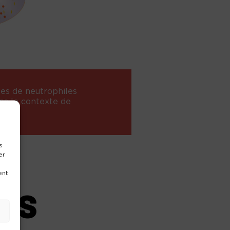
ges de neutrophiles
ns le contexte de
s
er
ent
LES