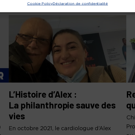
Cookie Policy
Déclaration de confidentialité
L’Histoire d’Alex :
Re
La philanthropie sauve des
qu
vies
Chi
a
Pr
En octobre 2021, le cardiologue d’Alex