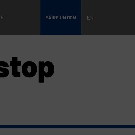
EN
RE
FAIRE UN DON
stop