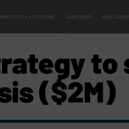
soins
RIORITÉS DE LA CAMPAGNE
LEADERSHIP
NOUS JOIND
Soins
oncologiques de
précision
rategy to 
Recherche et
innovation qui
transforment
sis ($2M)
des vies