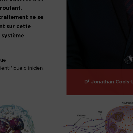
routant.
traitement ne se
t sur cette
u système
gue
entifique clinicien,
r
D
Jonathan Cools-