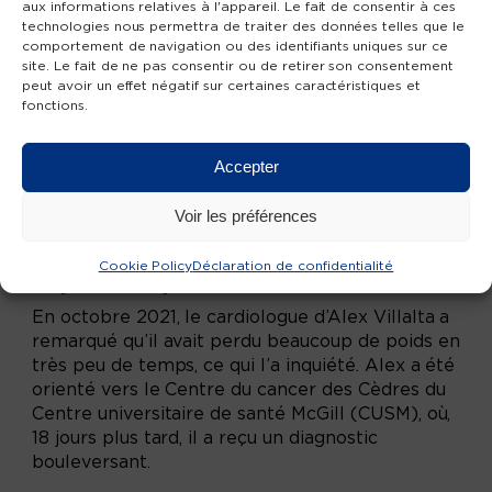
aux informations relatives à l'appareil. Le fait de consentir à ces
technologies nous permettra de traiter des données telles que le
comportement de navigation ou des identifiants uniques sur ce
site. Le fait de ne pas consentir ou de retirer son consentement
peut avoir un effet négatif sur certaines caractéristiques et
fonctions.
Accepter
Voir les préférences
L’Histoire d’Alex :
Cookie Policy
Déclaration de confidentialité
La philanthropie sauve des vies
En octobre 2021, le cardiologue d’Alex Villalta a
remarqué qu’il avait perdu beaucoup de poids en
très peu de temps, ce qui l’a inquiété. Alex a été
orienté vers le Centre du cancer des Cèdres du
Centre universitaire de santé McGill (CUSM), où,
18 jours plus tard, il a reçu un diagnostic
bouleversant.