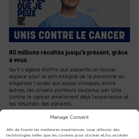
80 millions récoltés jusqu’à présent, grâce
à vous
Qu’il s’agisse d’offrir aux patients un nouvel
espace pour le soin intégral de la personne ou
d’égaliser l’accès aux essais cliniques, entre
autres, les projets porteurs soutenus par Unis
contre le cancer améliorent déjà l’expérience et
les résultats des patients.
Manage Consent
LIRE LA NOUVELLE
Afin de fournir les meilleures expériences, nous utilisons des
technologies telles que les cookies pour stocker et/ou accéder